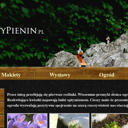
Makiety
Wystawy
Ogród
Przez śnieg przebijają się pierwsze roślinki. Wiosennne promyki słońca og
Rozkwitające kwiatki napawają ludzi optymizmem. Cieszy mnie że prezento
ogrodu wyzwalają pozytywne spojrzenie na szarą rzeczywistość nas otaczaj