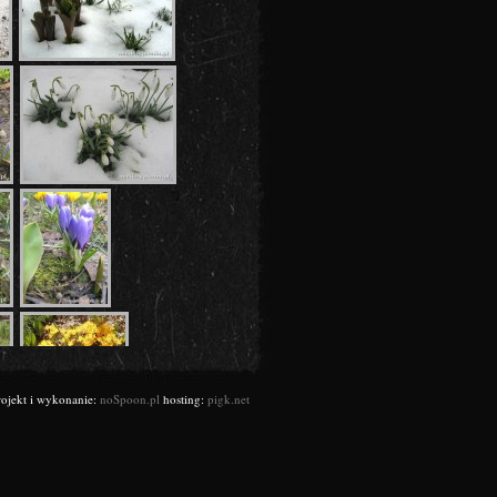
rojekt i wykonanie:
noSpoon.pl
hosting:
pigk.net