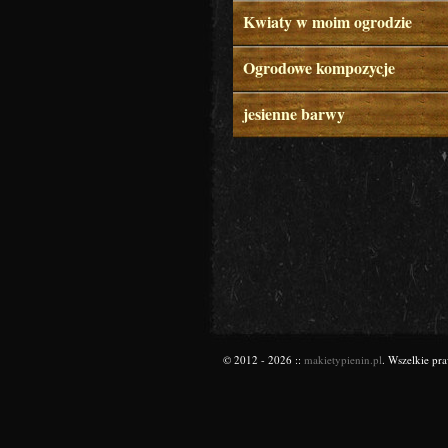
Kwiaty w moim ogrodzie
Ogrodowe kompozycje
jesienne barwy
© 2012 - 2026 ::
makietypienin.pl
. Wszelkie pr