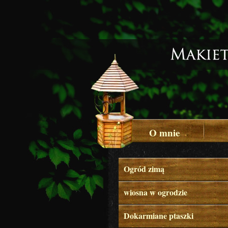
O mnie
Ogród zimą
wiosna w ogrodzie
Dokarmiane ptaszki