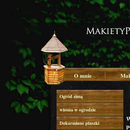
O mnie
Mak
Ogród zimą
P
wiosna w ogrodzie
W
Dokarmiane ptaszki
p