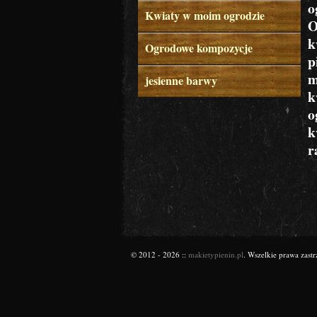
o
Kwiaty w moim ogrodzie
O
k
Ogrodowe kompozycje
p
m
jesienne barwy
k
o
k
r
© 2012 - 2026 ::
makietypienin.pl
. Wszelkie prawa zastr