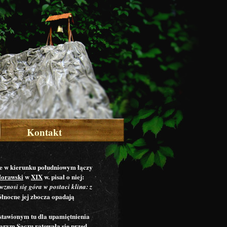
Kontakt
nie w kierunku południowym łączy
Morawski
w
XIX
w. pisał o niej:
znosi się góra w postaci klina: z
ółnocne jej zbocza opadają
ostawionym tu dla upamiętnienia
tarym Sączu
ratowała się przed