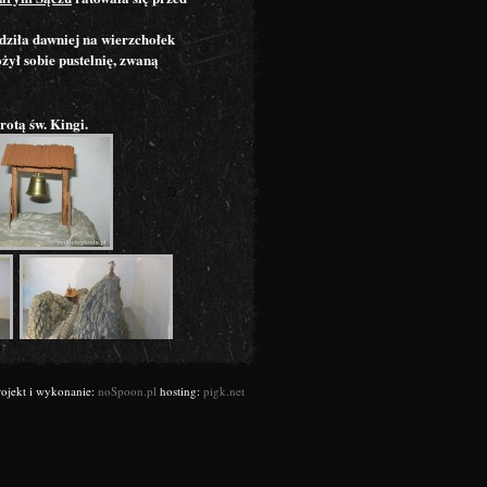
dziła dawniej na wierzchołek
żył sobie pustelnię, zwaną
otą św. Kingi.
rojekt i wykonanie:
noSpoon.pl
hosting:
pigk.net