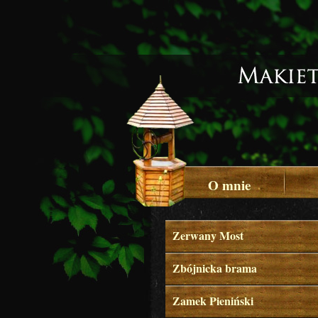
O mnie
Zerwany Most
Zbójnicka brama
Zamek Pieniński