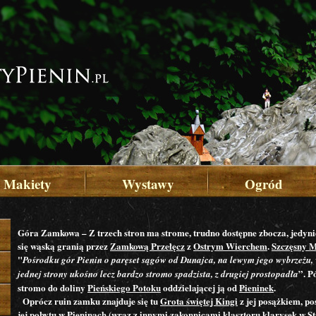
Makiety
Wystawy
Ogród
Góra Zamkowa
– Z trzech stron ma strome, trudno dostępne zbocza, jedy
się wąską granią przez
Zamkową Przełęcz
z
Ostrym Wierchem
.
Szczęsny 
"
Pośrodku gór Pienin o paręset sągów od Dunajca, na lewym jego wybrzeżu, w
”. P
jednej strony ukośno lecz bardzo stromo spadzista, z drugiej prostopadła
stromo do doliny
Pieńskiego Potoku
oddzielającej ją od
Pieninek
.
Oprócz ruin zamku znajduje się tu
Grota świętej Kingi
z jej posążkiem, p
jej pobytu w Pieninach (wraz z innymi zakonnicami klasztoru
klarysek
w
S